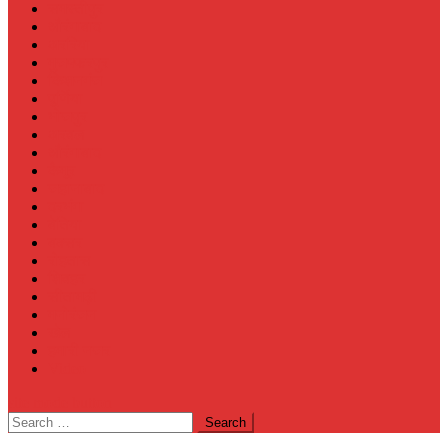
समस्तीपुर
औरंगाबाद
अररिया
मुजफ्फरपुर
किशनगंज
पूर्णिया
भोजपुर
अरवल
औरंगाबाद
कैमूर
जहानाबाद
दरभंगा
बेतिया
बक्सर
रोहतास
शिवहर
सीतामढ़ी
मनोरंजन
खेल
हमारी नजर
Video
site mode button
Search
for: