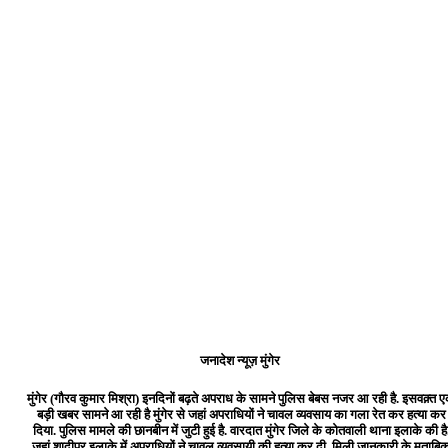
जनादेश न्यूज़ मुंगेर
मुंगेर (गौरव कुमार मिश्रा) इनदिनों बढ़ते अपराध के सामने पुलिस बेबस नजर आ रही है. इसवक़्त 
बड़ी खबर सामने आ रही है मुंगेर से जहां अपराधियों ने चावल व्यवसाय का गला रेत कर हत्या कर
दिया. पुलिस मामले की छानबीन में जुटी हुई है. वारदात मुंगेर जिले के कोतवाली थाना इलाके की है
जहां शादीपुर इलाके में अपराधियों ने चावल व्यवसायी की हत्या कर दी. मिली जानकारी के मुताबि