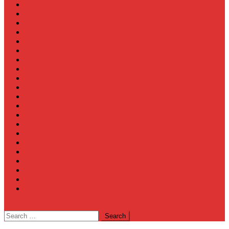
समस्तीपुर
औरंगाबाद
अररिया
मुजफ्फरपुर
किशनगंज
पूर्णिया
भोजपुर
अरवल
औरंगाबाद
कैमूर
जहानाबाद
दरभंगा
बेतिया
बक्सर
रोहतास
शिवहर
सीतामढ़ी
मनोरंजन
खेल
हमारी नजर
Video
site mode button
Search
for: