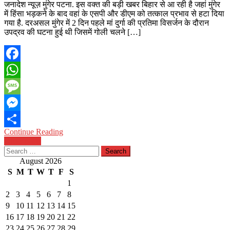
जनादेश न्यूज़ मुंगेर पटना. इस वक्त की बड़ी खबर बिहार से आ रही है जहां मुंगेर
में हिंसा भड़कने के बाद वहां के एसपी और डीएम को तत्काल प्रभाव से हटा दिया
गया है. दरअसल मुंगेर में 2 दिन पहले मां दुर्गा की प्रतिमा विसर्जन के दौरान
उपद्रव की घटना हुई थी जिसमें गोली चलने […]
Facebook
WhatsApp
Message
Messenger
Continue Reading
Share
Posts
Older posts
Search
navigation
for:
August 2026
S
M
T
W
T
F
S
1
2
3
4
5
6
7
8
9
10
11
12
13
14
15
16
17
18
19
20
21
22
23
24
25
26
27
28
29