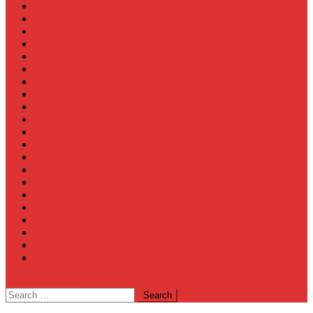
समस्तीपुर
औरंगाबाद
अररिया
मुजफ्फरपुर
किशनगंज
पूर्णिया
भोजपुर
अरवल
औरंगाबाद
कैमूर
जहानाबाद
दरभंगा
बेतिया
बक्सर
रोहतास
शिवहर
सीतामढ़ी
मनोरंजन
खेल
हमारी नजर
Video
site mode button
Search
for: