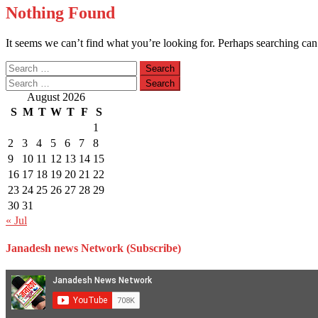
Nothing Found
It seems we can’t find what you’re looking for. Perhaps searching can
Search
for:
Search
for:
August 2026
S
M
T
W
T
F
S
1
2
3
4
5
6
7
8
9
10
11
12
13
14
15
16
17
18
19
20
21
22
23
24
25
26
27
28
29
30
31
« Jul
Janadesh news Network (Subscribe)