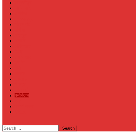
समस्तीपुर
औरंगाबाद
अररिया
मुजफ्फरपुर
किशनगंज
पूर्णिया
भोजपुर
अरवल
औरंगाबाद
कैमूर
जहानाबाद
दरभंगा
बेतिया
बक्सर
रोहतास
शिवहर
सीतामढ़ी
मनोरंजन
खेल
हमारी नजर
Video
site mode button
Search
for: