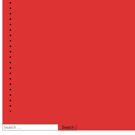
समस्तीपुर
औरंगाबाद
अररिया
मुजफ्फरपुर
किशनगंज
पूर्णिया
भोजपुर
अरवल
औरंगाबाद
कैमूर
जहानाबाद
दरभंगा
बेतिया
बक्सर
रोहतास
शिवहर
सीतामढ़ी
मनोरंजन
खेल
हमारी नजर
Video
site mode button
Search
for: