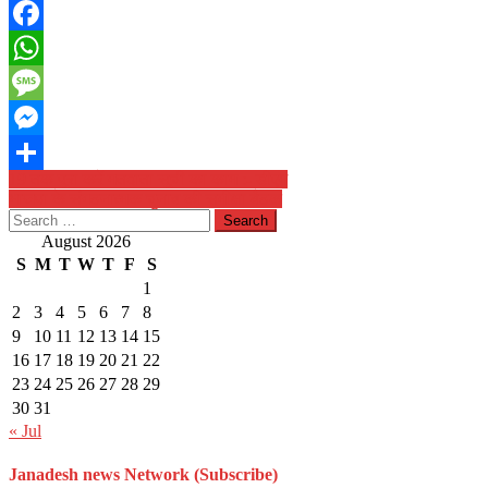
Facebook
WhatsApp
Message
Messenger
Post
19 तक पूरा करें मतदाता सूची का काम :- डीएम
Share
भाजपा के संगठनात्मक चुनाव की समीक्षा बैठक
navigation
Search
for:
August 2026
S
M
T
W
T
F
S
1
2
3
4
5
6
7
8
9
10
11
12
13
14
15
16
17
18
19
20
21
22
23
24
25
26
27
28
29
30
31
« Jul
Janadesh news Network (Subscribe)