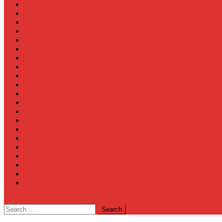
समस्तीपुर
औरंगाबाद
अररिया
मुजफ्फरपुर
किशनगंज
पूर्णिया
भोजपुर
अरवल
औरंगाबाद
कैमूर
जहानाबाद
दरभंगा
बेतिया
बक्सर
रोहतास
शिवहर
सीतामढ़ी
मनोरंजन
खेल
हमारी नजर
Video
site mode button
Search
for: