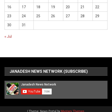
16
17
18
19
20
21
22
23
24
25
26
27
28
29
30
31
« Jul
JANADESH NEWS NETWORK (SUBSCRIBE)
|
Theme: News Portal by
Mystery Themes
.