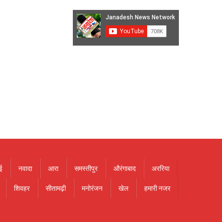
ई
नवादा
आरा
समस्तीपुर
औरंगाबाद
अररिया
शिवहर
सीतामढ़ी
मनोरंजन
खेल
हमारी नजर