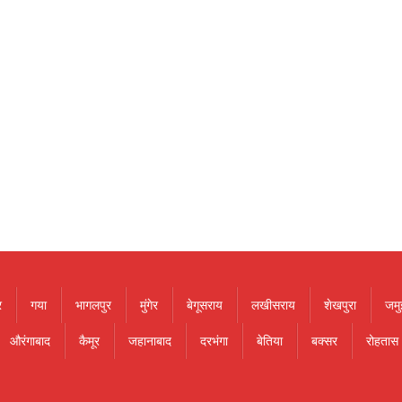
र
गया
भागलपुर
मुंगेर
बेगूसराय
लखीसराय
शेखपुरा
जमु
औरंगाबाद
कैमूर
जहानाबाद
दरभंगा
बेतिया
बक्सर
रोहतास