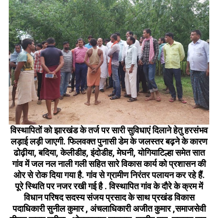
विस्थापितों को झारखंड के तर्ज पर सारी सुविधाएं दिलाने हेतु हरसंभव
लड़ाई लड़ी जाएगी. फिलवक्त पुनासी डेम के जलस्तर बढ़ने के कारण
ढोढ़ीया, बदिया, केलीडीह, इंदोडीह, मेघनी, योगियाटिल्हा समेत सात
गांव में जल नल नाली गली सहित सारे विकास कार्य को प्रशासन की
ओर से रोक दिया गया है. गांव से ग्रामीण निरंतर पलायन कर रहे हैं.
पूरे स्थिति पर नजर रखी गई है . विस्थापित गांव के दौरे के क्रम में
विधान परिषद सदस्य संजय प्रसाद के साथ प्रखंड विकास
पदाधिकारी सुनील कुमार , अंचलाधिकारी अजीत कुमार ,समाजसेवी