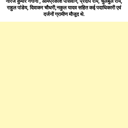
नीरज कुमार नगीना , ओमप्रकाश पासवान, प्रदीप राय, चुलबुल राय,
राहुल पांडेय, दिवाकर चौधरी,नकुल यादव सहित कई पदाधिकारी एवं
दर्जनों ग्रामीण मौजूद थे.