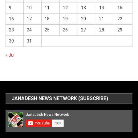
9
10
11
12
13
14
15
16
17
18
19
20
21
22
23
24
25
26
27
28
29
30
31
« Jul
JANADESH NEWS NETWORK (SUBSCRIBE)