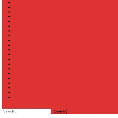
समस्तीपुर
औरंगाबाद
अररिया
मुजफ्फरपुर
किशनगंज
पूर्णिया
भोजपुर
अरवल
औरंगाबाद
कैमूर
जहानाबाद
दरभंगा
बेतिया
बक्सर
रोहतास
शिवहर
सीतामढ़ी
मनोरंजन
खेल
हमारी नजर
Video
site mode button
Search
for: