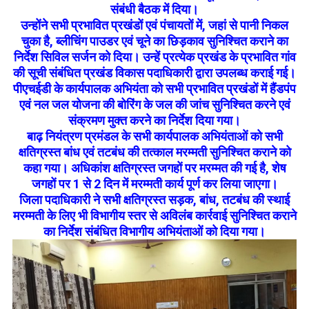
संबंधी बैठक में दिया।
उन्होंने सभी प्रभावित प्रखंडों एवं पंचायतों में, जहां से पानी निकल
चुका है, ब्लीचिंग पाउडर एवं चूने का छिड़काव सुनिश्चित कराने का
निर्देश सिविल सर्जन को दिया। उन्हें प्रत्येक प्रखंड के प्रभावित गांव
की सूची संबंधित प्रखंड विकास पदाधिकारी द्वारा उपलब्ध कराई गई।
पीएचईडी के कार्यपालक अभियंता को सभी प्रभावित प्रखंडों में हैंडपंप
एवं नल जल योजना की बोरिंग के जल की जांच सुनिश्चित करने एवं
संक्रमण मुक्त करने का निर्देश दिया गया।
बाढ़ नियंत्रण प्रमंडल के सभी कार्यपालक अभियंताओं को सभी
क्षतिग्रस्त बांध एवं तटबंध की तत्काल मरम्मती सुनिश्चित कराने को
कहा गया। अधिकांश क्षतिग्रस्त जगहों पर मरम्मत की गई है, शेष
जगहों पर 1 से 2 दिन में मरम्मती कार्य पूर्ण कर लिया जाएगा।
जिला पदाधिकारी ने सभी क्षतिग्रस्त सड़क, बांध, तटबंध की स्थाई
मरम्मती के लिए भी विभागीय स्तर से अविलंब कार्रवाई सुनिश्चित कराने
का निर्देश संबंधित विभागीय अभियंताओं को दिया गया।